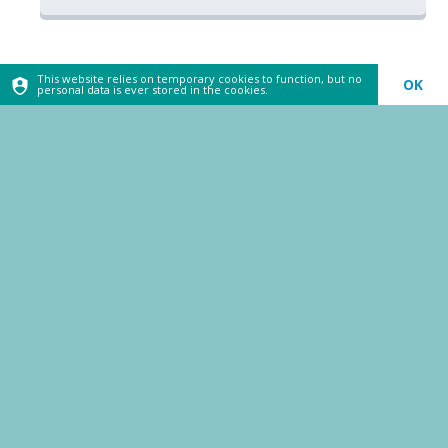
This website relies on temporary cookies to function, but no
OK
personal data is ever stored in the cookies.